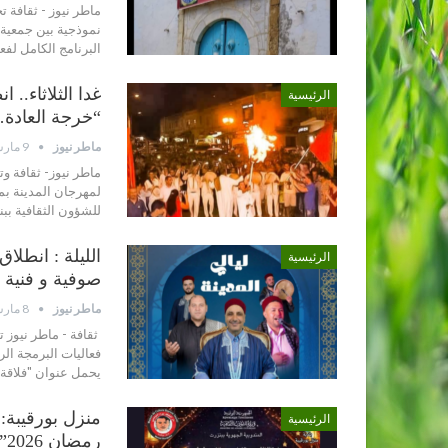
ماطر نيوز - ثقافة 
نموذجية بين جمعية 
البرنامج الكامل لفع
غدا الثلاثاء.. 
الرئيسية
“خرجة العادة
ماطر نيوز
9 مارس 2026
ماطر نيوز- ثقافة وت
لمهرجان المدينة بم
للشؤون الثقافية بب
الليلة : انطل
الرئيسية
صوفية و فنية
ماطر نيوز
8 مارس 2026
فعاليات البرمجة ال
يحمل عنوان "فلاقة 2"، وذلك انطلاقا من الساعة التاسعة ليلا بفضاء دار
الرئيسية
رمضان 2026”