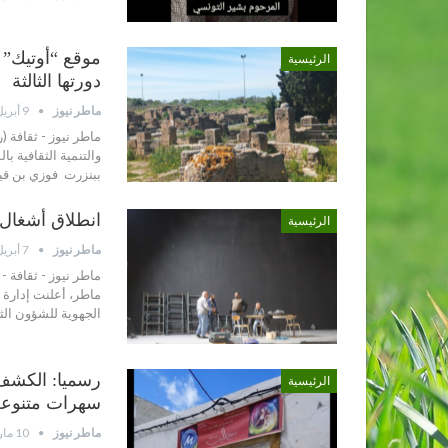
موقع “أوتيك” 
الرئيسية
دورتها الثالثة
ماطر نيوز
9 أبريل 2026
ماطر نيوز - ثقافة 
والتنمية الثقافية ب
ببنزرت فوزي بن قير
انطلاق أشغال 
الرئيسية
ماطر نيوز
7 أبريل 2026
ماطر نيوز - ثقافة - 
ماطر، أعلنت إدارة ا
الجهوية للشؤون الث
رسميا: الكشف ع
الرئيسية
سهرات متنوعة
ماطر نيوز
10 مارس 2026