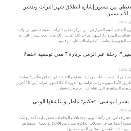
 تعطي من تستور إشارة انطلاق شهر التراث وتدشن
لأندلسيين”
الثقافية أمينة الصرارفي، من مركز تقديم التراث بمدينة تستور من ولاية
باجة، إشارة انطلاق فعاليات الدورة 35 لشهر التراث (18 أفريل - 18 ماي) تحت شعار "التراث
ت الوزيرة بالمناسبة الخارطة التفاعلية الرقمية…
“طريق الأندلسيين”: رحلة عبر الزمن لزيارة 7 مدن تونسية احتفاءً
إ
ة وتظاهرات (رصد) أعلنت وزارة الشؤون الثقافية عن إطلاق تظاهرة وطنية
كبرى تحت عنوان "طريق الأندلسيين".. وذلك تزامنا مع الدورة الـ35 لشهر التراث (من 18 أفريل
| بشير التونسي: “حكيم” ماطر و عاشقها الوفي
 فنان (خاص) في ركننا اليوم، نفتح نافذة الوفاء لنستحضر طيف أحد رجالات
قشوا أسماءهم في سجلات الذاكرة بمداد من الأخلاق والعطاء. ضيفنا هو
سي .. ذلك الإنسان المتألق الذي جمع بين…