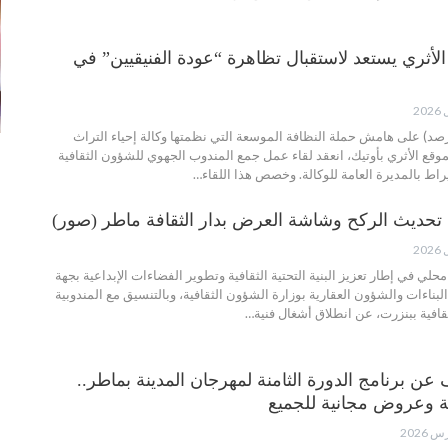
الأثري يستعد لاستقبال تظاهرة “عودة الفنيقيين” في
(رصد) على هامش حملة النظافة الموسعة التي نظمتها وكالة إحياء التراث
الموقع الأثري بأوتيك، انعقد لقاء عمل جمع المندوب الجهوي للشؤون الثقافية
اط بالمديرة العامة للوكالة. وخصص هذا اللقاء…
تحديث الركح وشاشة العرض بدار الثقافة ماطر (صور)
محلي في إطار تعزيز البنية التحتية الثقافية وتطوير الفضاءات الإبداعية بجهة
لبناءات والشؤون العقارية بوزارة الشؤون الثقافية، وبالتنسيق مع المندوبية
قافية ببنزرت، عن انطلاق أشغال فنية…
ن برنامج الدورة الثامنة لمهرجان المدينة بماطر..
 وعروض مجانية للجميع