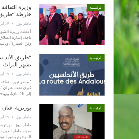
وزيرة الثقافة
الرئيسية
خارطة “طريق ا
ماطر نيوز
19 أبريل 2026
أعطت وزيرة الشؤون 
وفنّ العمارة". ودشن
الرئيسية
بشهر التراث
ماطر نيوز
15 أبريل 2026
* ماطر نيوز - ثقاف
إلى 18 ماي). وتهدف هذه التظاهرة، التي تُقام هذا العام تحت شعار…
بورترية_فنان 
الرئيسية
ماطر نيوز
15 أبريل 2026
ماطر نيوز - بورتريه
مدينة ماطر الذين ن
المرحوم بشير التون