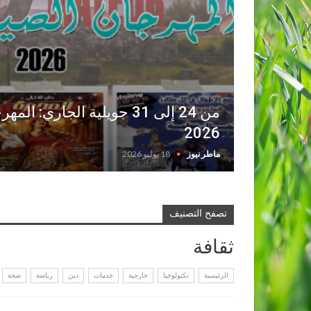
من 24 إلى 31 جويلية الجاري
2026
ماطر نيوز
18 يوليو 2026
تصفح التصنيف
ثقافة
الرئيسية
تكنولوجيا
خارجية
خدمات
دين
رياضة
صحة