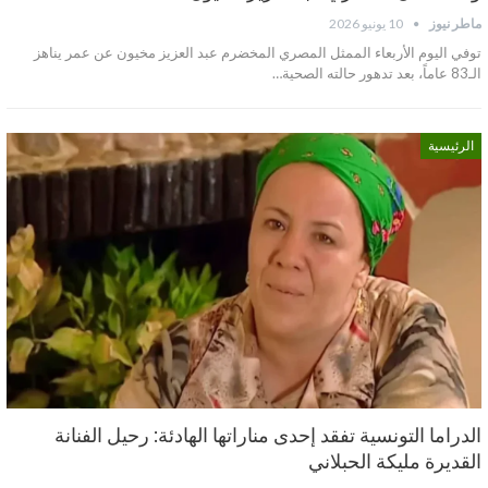
ماطر نيوز
10 يونيو 2026
توفي اليوم الأربعاء الممثل المصري المخضرم عبد العزيز مخيون عن عمر يناهز
الـ83 عاماً، بعد تدهور حالته الصحية…
الرئيسية
الدراما التونسية تفقد إحدى مناراتها الهادئة: رحيل الفنانة
القديرة مليكة الحبلاني