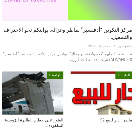
مركز التكوين “أدفنسير” بماطر وغزالة: بوابتكم نحو الاحتراف
والتشغيل…
ماطر نيوز
27 فبراير 2026
تحت شعار الملهم "قدّم وأدفنسير معاك"، يواصل مركز التكوين المستمر "أدفنسير"
(ADVANCER) تثبيت أقدامه كأحد أبرز…
الرئيسية
الرئيسية
ماطر : دار للبيع S2
العثور على حطام الطائرة الرّوسية
المفقودة..