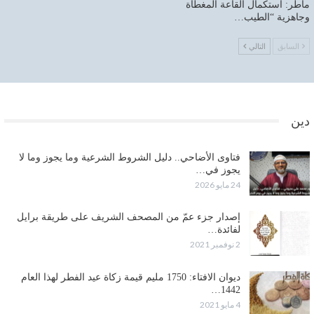
ماطر: استكمال القاعة المغطاة
وجاهزية “الطيب…
السابق
التالي
دين
فتاوى الأضاحي.. دليل الشروط الشرعية وما يجوز وما لا
يجوز في…
24 مايو 2026
إصدار جزء عمّ من المصحف الشريف على طريقة برايل
لفائدة…
2 نوفمبر 2021
ديوان الافتاء: 1750 مليم قيمة زكاة عيد الفطر لهذا العام
1442…
4 مايو 2021