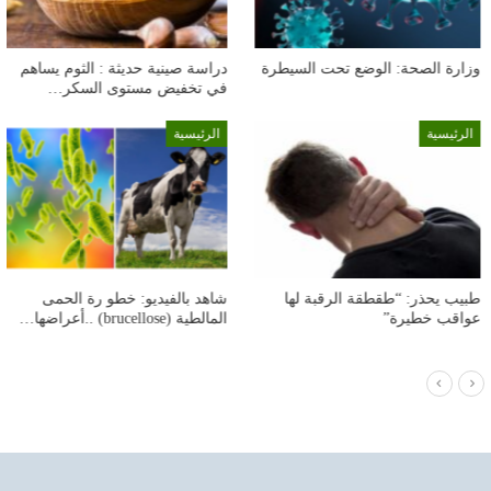
دراسة صينية حديثة : الثوم يساهم
صحّة ..تعرّف عن فوائد الفراولة
في تخفيض مستوى السكر…
الرئيسية
الرئيسية
شاهد بالفيديو: خطو رة الحمى
اكتشاف سلالة متحـ.ورة من جـ.دري
المالطية (brucellose) ..أعراضها…
القـ.رود تهدّد العالم ..