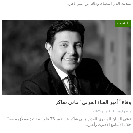
بمدينة الدار البيضاء، وذلك عن عمر ناهز…
الرئيسية
وفاة “أمير الغناء العربي” هاني شاكر
ماطر نيوز
3 مايو 2026
توفي الفنان المصري القدير هاني شاكر عن عمر 73 عاما، بعد تعرّضه لأزمة صحيّة
خلال الأسابيع الأخيرة. وأعلن…