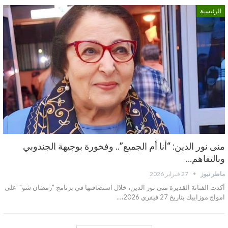
الرئيسية
منى نور الدين: “أنا أم الجميع”.. وفخورة بوجيهة الجندوبي
وبالتفاهم…
ماطر نيوز
27 فبراير 2026
أكدت الفنانة القديرة منى نور الدين، خلال استضافتها في برنامج "رمضان شو" على
امواج موزاييك بتاريخ 27 فيفري 2026،…