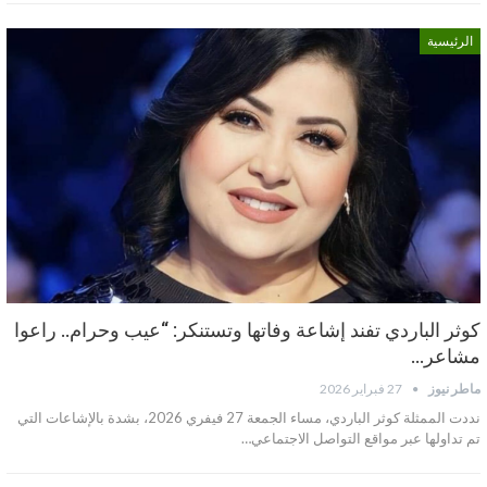
الرئيسية
كوثر الباردي تفند إشاعة وفاتها وتستنكر: “عيب وحرام.. راعوا
مشاعر…
ماطر نيوز
27 فبراير 2026
نددت الممثلة كوثر الباردي، مساء الجمعة 27 فيفري 2026، بشدة بالإشاعات التي
تم تداولها عبر مواقع التواصل الاجتماعي…