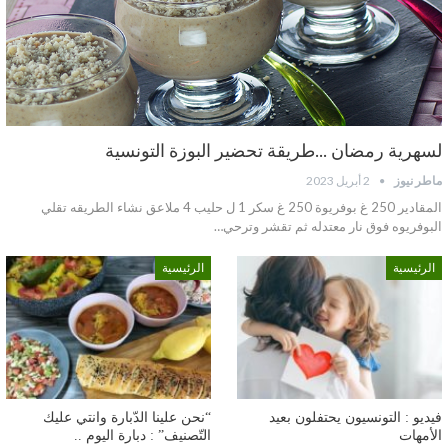
لسهرية رمضان …طريقة تحضير البوزة التونسية
ماطر نيوز
2 أبريل 2023
المقادير 250 غ بوفريوة 250 غ سكر 1 ل حليب 4 ملاعق نشاء الطريقه تقلي
البوفريوه فوق نار معتدله ثم تقشر وترحي…
الرئيسية
الرئيسية
فيديو : التونسيون يحتفلون بعيد
“نحن علينا الدّبارة وانتي عليك
الأمهات
التّصنيف” : دبارة اليوم ..