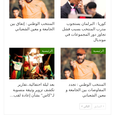
كوريا : البرلمان يستجوب
المنتخب الوطني : إتفاق بين
مدرب المنتخب بسبب فشل
الجامعة و معين الشعباني
تجاوز دور المجموعات في
مونديال
الرئيسية
الرئيسية
المنتخب الوطني : تجدد
بعد ليلة احتفالية..تقارير
المفاوضات بين الجامعة و
تكشف تزوير وثيقة منسوبة
معين الشعباني
لـ”كاس” بشأن إعادة لقب…
السابق
التالي