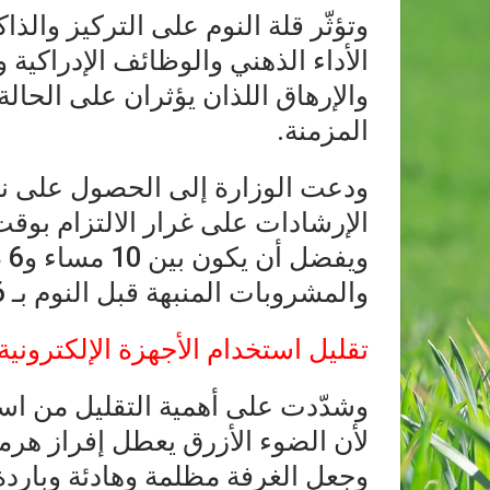
وتؤثّر قلة النوم على التركيز وال
الأداء الذهني والوظائف الإدراكية 
والإرهاق اللذان يؤثران على الحال
المزمنة.
ودعت الوزارة إلى الحصول على ن
الإرشادات على غرار الالتزام بوق
وي
والمشروبات المنبهة قبل النوم بـ 6 ساعات على الأقل.
تقليل استخدام الأجهزة الإلكترونية
وشدّدت على أهمية التقليل من استخ
لأن الضوء الأزرق يعطل إفراز هرم
وجعل الغرفة مظلمة وهادئة وباردة،