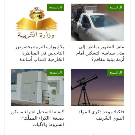
الرئيسية
الرئيسية
ملف التطهير بماطر: إلى
بلاغ وزارة التربية بخصوص
متى سياسة التسكين أمام
الناجحين في المناظرة
أزمة بيئية تتفاقم؟
الخارجية لانتداب أساتذة
الرئيسية
الرئيسية
فلكيا: موعد ذكرى المولد
كيفية التسجيل لشراء مسكن
النبوي الشّريف
بصيغة “الكراء المملّك”:
الشروط والآليات