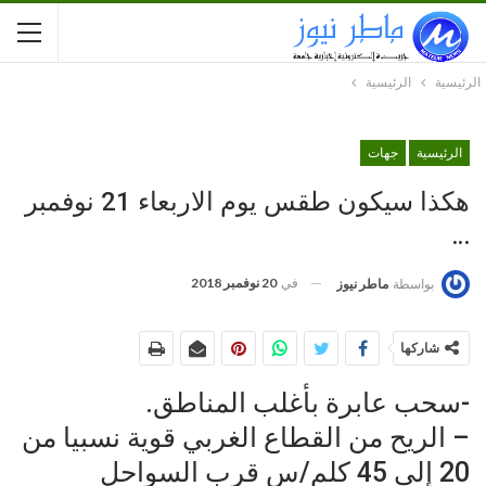
الرئيسية
الرئيسية
الرئيسية
جهات
هكذا سيكون طقس يوم الاربعاء 21 نوفمبر
…
في
20 نوفمبر 2018
بواسطة
ماطر نيوز
شاركها
-سحب عابرة بأغلب المناطق.
– الريح من القطاع الغربي قوية نسبيا من
20 إلى 45 كلم/س قرب السواحل