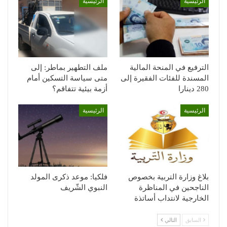
الرئيسية
الرئيسية
الترفيع في المنحة المالية
ملف التطهير بماطر: إلى
المسندة للفئات الفقيرة إلى
متى سياسة التسكين أمام
280 دينارا
أزمة بيئية تتفاقم؟
الرئيسية
الرئيسية
بلاغ وزارة التربية بخصوص
فلكيا: موعد ذكرى المولد
الناجحين في المناظرة
النبوي الشّريف
الخارجية لانتداب أساتذة
السابق
التالي