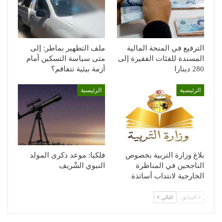
الترفيع في المنحة المالية
ملف التطهير بماطر: إلى
المسندة للفئات الفقيرة إلى
متى سياسة التسكين أمام
280 دينارا
أزمة بيئية تتفاقم؟
الرئيسية
الرئيسية
بلاغ وزارة التربية بخصوص
فلكيا: موعد ذكرى المولد
الناجحين في المناظرة
النبوي الشّريف
الخارجية لانتداب أساتذة
السابق
التالي