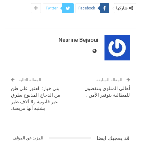
شاركها
Twitter
Facebook
Nesrine Bejaoui
المقالة السابقة
المقالة التالية
أهالي المتلوي ينتفضون
بني خيار: العثور على طن
للمطالبة بتوفير الأمن .
من الدجاج المذبوح بطرق
غير قانونية و3 آلاف طير
يشتبه أنها مريضة.
قد يعجبك ايضا
المزيد عن المؤلف