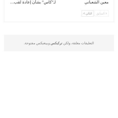
معين الشعباني
لـ”كاس” بشأن إعادة لقب…
السابق
التالي
التعليقات مغلقة، ولكن
تركبكس
وبينغبكس مفتوحة.