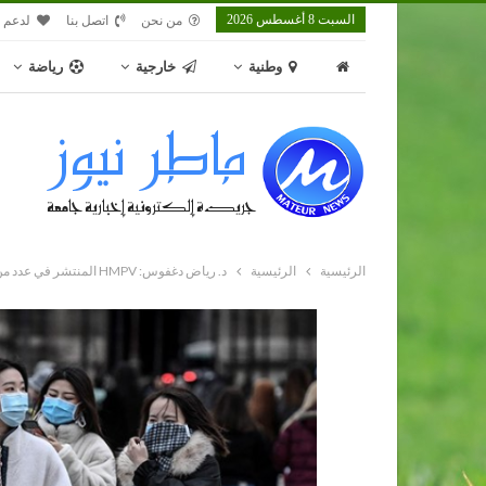
السبت 8 أغسطس 2026
من نحن
اتصل بنا
لدعم م
وطنية
خارجية
رياضة
الرئيسية
الرئيسية
د. رياض دغفوس: HMPV المنتشر في عدد من الدول فيروس قديم ولا يشكل أي خطورة