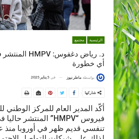
الرئيسية
مجتمع
د. رياض دغفو
أي خطورة
في
5 يناير 2025
بواسطة
ماطر نيوز
شاركها
أكّد المدير العام للمركز الوطني 
فيروس “HMPV” المنتشر
لذلك على شبكات التواصل الإجتماع