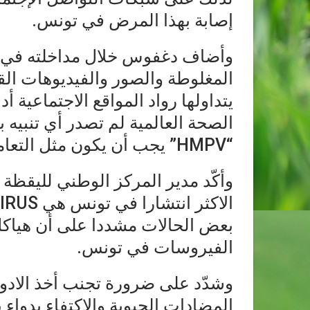
إصابة بهذا المرض في تونس.
وأضاف دغفوس خلال مداخلته في ب
المغلوطة والصور والفيديوهات الق
يتداولها رواد المواقع الاجتماعية 
الصحة العالمية لم تصدر أي تنبيه
“HMPV” يجب أن يكون مثل التعامل مع أي فيروس موسمي.
وأكّد مدير المركز الوطني لليقظة ا
بعض الحالات مشددا على أن هياكل 
الفيروسات في تونس.
وشدّد على ضرورة تجنب أخذ الادو
المضادات الحيوية والاكتفاء بدوا