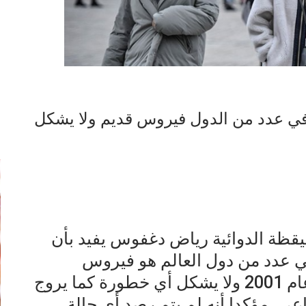
س: HMPV المنتشر في عدد من الدول فيروس قديم ولا يشكل
إ
لليقظة الدوائية رياض دغفوس يفيد بأن
 حاليا في عدد من دول العالم هو فيروس
تنفسي قديم ظهر في أوروبا منذ عام 2001 ولا يشكل أي خطورة كما يروج
ي، مؤكدا أنه لم يتم رصد أي حالة