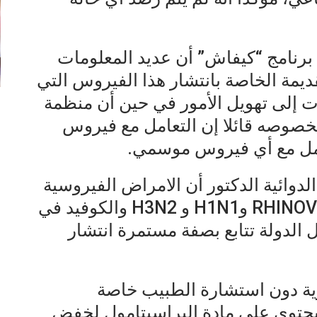
رنامج “كيفاش” أن عديد المعلومات
ديمة الخاصة بانتشار هذا الفيروس التي
أدت إلى تهويل الأمور في حين أن منظمة
 بخصوصه قائلا إن التعامل مع فيروس
لدوائية الدكتور أن الامراض الفيروسية
الاكثر انتشارا في تونس هي RHINOVIRUS وH1N1 و H3N2 والكوفيد في
الدولة تتابع بصفة مستمرة انتشار
ية دون استشارة الطبيب خاصة
ء يحتوي على مادة البراسيتامول لخفض