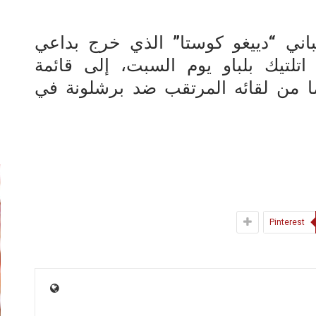
باني “دييغو كوستا” الذي خرج بداعي
اتلتيك بلباو يوم السبت، إلى قائمة
ين في فريقه قبل 11 يوما من لقائه المرتقب ضد برشلونة في
إ
Pinterest