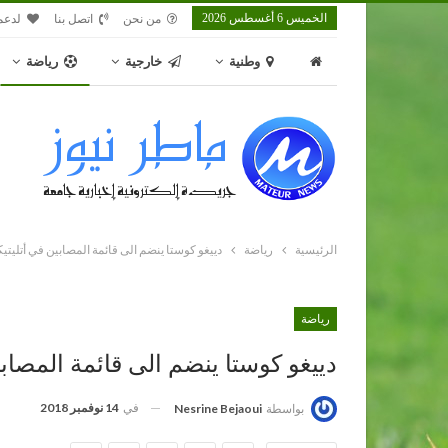
الخميس 6 أغسطس 2026
من نحن
اتصل بنا
لدعم
وطنية
خارجية
رياضة
الرئيسية
رياضة
دييغو كوستا ينضم الى قائمة المصابين في أتليتيك
رياضة
دييغو كوستا ينضم الى قائمة المصابي
في
14 نوفمبر 2018
بواسطة
Nesrine Bejaoui