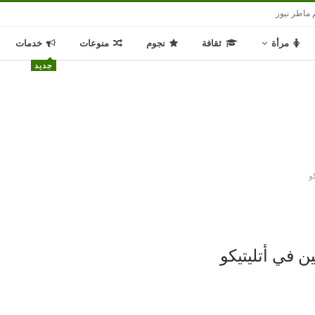
 ماطر نيوز
مرأة
ثقافة
نجوم
منوعات
خدمات
جديد
و
ن في أتليتيكو