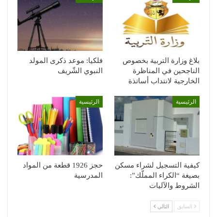
بلاغ وزارة التربية بخصوص
فلكيا: موعد ذكرى المولد
الناجحين في المناظرة
النبوي الشّريف
الخارجية لانتداب أساتذة
الرئيسية
الرئيسية
كيفية التسجيل لشراء مسكن
حجز 1926 قطعة من المواد
بصيغة “الكراء المملّك”:
المدرسية
الشروط والآليات
السابق
التالي