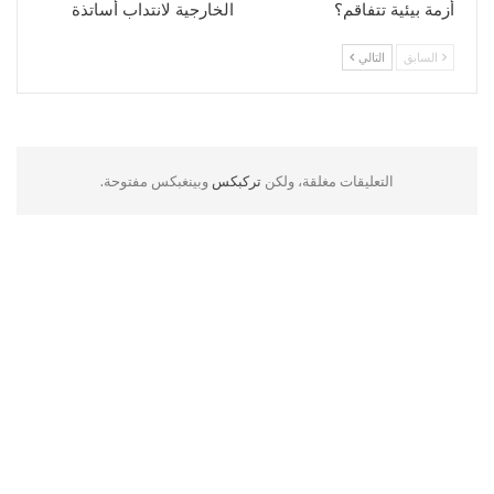
أزمة بيئية تتفاقم؟
الخارجية لانتداب أساتذة
السابق
التالي
التعليقات مغلقة، ولكن
تركبكس
وبينغبكس مفتوحة.