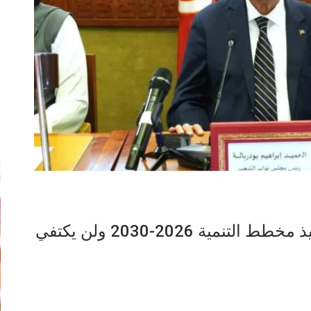
إ
بودربالة: البرلمان سيتولى رقابة تنفيذ مخطط التنمية 2026-2030 ولن يكتفي