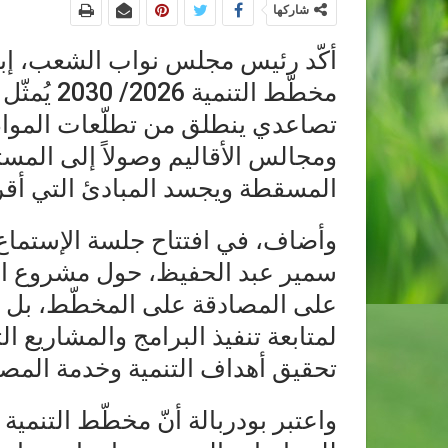
شاركها
أكّد رئيس مجلس نواب الشعب، إبراه
مخطّط التن
تصاعدي ينطلق من تطلّعات الموا
ومجالس الأقاليم وصولاً إلى المس
المسقطة ويجسد المبادئ التي أقرها دستور 25 
وأضاف، في افتتاح جلسة الإستماع 
سمير عبد الحفيظ، حول مشروع الم
على المصادقة على المخطّط، بل س
لمتابعة تنفيذ البرامج والمشاريع ا
تحقيق أهداف التنمية وخدمة المصل
واعتبر بودربالة أنّ مخطّط التنمي