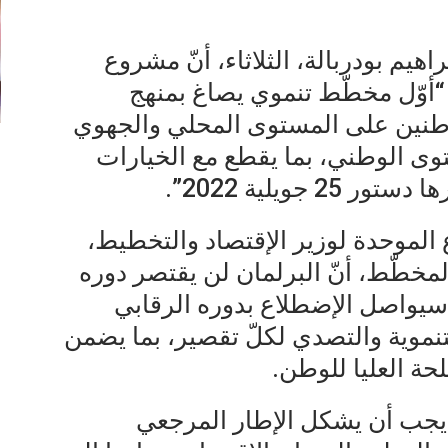
يم بودربالة، الثلاثاء، أنّ مشروع
مية 2026/ 2030 يُمثّل “أوّل مخطّط تنموي يصاغ بمنهج
طنين على المستوى المحلي والجهوي
توى الوطني، بما يقطع مع الخيارات
جويلية 2022”.
الموحدة لوزير الإقتصاد والتخطيط،
خطّط، أنّ البرلمان لن يقتصر دوره
يواصل الإضطلاع بدوره الرقابي
لتنموية والتصدي لكلّ تقصير، بما يضمن
حة العليا للوطن.
ة يجب أن يشكل الإطار المرجعي