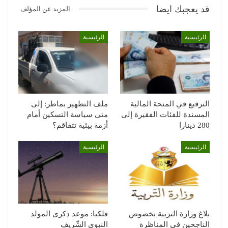
قد يعجبك ايضا
المزيد عن المؤلف
الرئيسية
الرئيسية
الترفيع في المنحة المالية
ملف التطهير بماطر: إلى
المسندة للفئات الفقيرة إلى
متى سياسة التسكين أمام
280 دينارا
أزمة بيئية تتفاقم؟
الرئيسية
الرئيسية
بلاغ وزارة التربية بخصوص
فلكيا: موعد ذكرى المولد
الناجحين في المناظرة
النبوي الشّريف