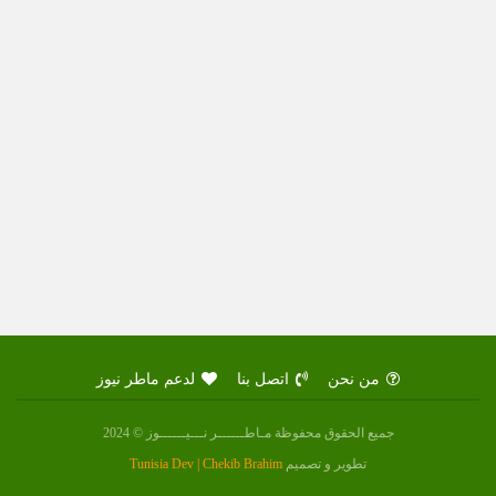
من نحن
اتصل بنا
لدعم ماطر نيوز
جميع الحقوق محفوظة مـاطــــــر نـــيــــــوز © 2024
تطوير و تصميم
Tunisia Dev | Chekib Brahim