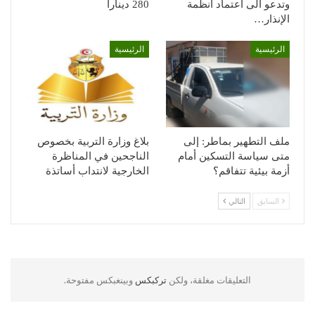
وتدعو الى اعتماد أنظمة
280 دينارا
الإنذار…
الرئيسية
الرئيسية
ملف التطهير بماطر: إلى
بلاغ وزارة التربية بخصوص
متى سياسة التسكين أمام
الناجحين في المناظرة
أزمة بيئية تتفاقم؟
الخارجية لانتداب أساتذة
السابق
التالي
التعليقات مغلقة، ولكن
تركبكس
وبينغبكس مفتوحة.