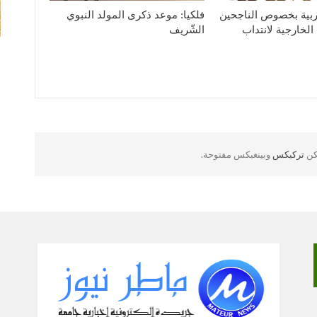
لتربية بخصوص الناجحين
فلكيا: موعد ذكرى المولد النبوي
الخارجية لانتداب
الشّريف
لكن
تركبكس
وبينغبكس مفتوحة.