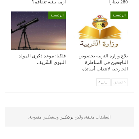
280 دينارا
أزمة بيئية تتفاقم؟
الرئيسية
الرئيسية
بلاغ وزارة التربية بخصوص
فلكيا: موعد ذكرى المولد
الناجحين في المناظرة
النبوي الشّريف
الخارجية لانتداب أساتذة
السابق
التالي
التعليقات مغلقة، ولكن
تركبكس
وبينغبكس مفتوحة.