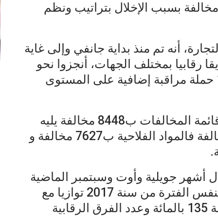
لتلاعب بالمواد المدعمة و 3914 مخالفة بسبب الإخلال بتراتيب ونظم
لتجارة، أنه تم منذ بداية جانفي وإلى غاية
 الجاري تخصيص 15628 فريقا رقابيا بمختلف الجهات، أنجزوا نحو
239 ألف زيارة تفقد ميداني و 150 حملة مراقبة إضافية على المستوى
واحتل قطاع المواد الغذائية رأس قائمة المخالفات ب8448 مخالفة يليه
قطاع المواد الصناعية ب8349 مخالفة فالمواد الفلاحية ب7627 مخالفة و
ل أشهر جويلية وأوت وسبتمبر الماضية
نسبة تطور ب192 بالمائة مقارنة بنفس الفترة من سنة 2017 توازيا مع
ارتفاع عدد الزيارات التفقدية بنسبة 135 بالمائة وعدد الفرق الرقابية