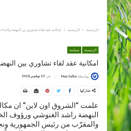
الرئيسية
الرئيسية
امكانية عقد لقاء تشاوري بين النهضة والنداء في
الرئيسية
سياسة
امكانية عقد لقاء تشاوري بين النهضة 
في
19 نوفمبر 2018
بواسطة
May Salha
شاركها
علمت “الشروق اون لاين” ان مكال
النهضة راشد الغنوشي ورؤوف الخم
والمقرّب من رئيس الجمهورية ونج