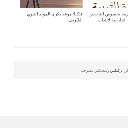
لتربية بخصوص الناجحين
فلكيا: موعد ذكرى المولد النبوي
الخارجية لانتداب
الشّريف
لكن
تركبكس
وبينغبكس مفتوحة.