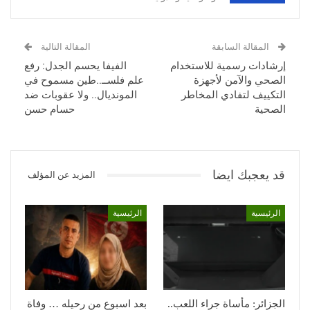
المقالة السابقة
المقالة التالية
إرشادات رسمية للاستخدام
الفيفا يحسم الجدل: رفع
الصحي والآمن لأجهزة
علم فلســ..طين مسموح في
التكييف لتفادي المخاطر
المونديال.. ولا عقوبات ضد
الصحية
حسام حسن
قد يعجبك ايضا
المزيد عن المؤلف
الرئيسية
الرئيسية
الجزائر: مأساة جراء اللعب..
بعد اسبوع من رحيله … وفاة