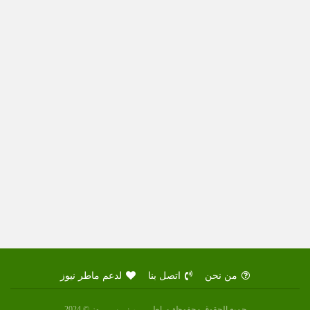
من نحن
اتصل بنا
لدعم ماطر نيوز
جميع الحقوق محفوظة مـاطــــــر نـــيــــــوز © 2024