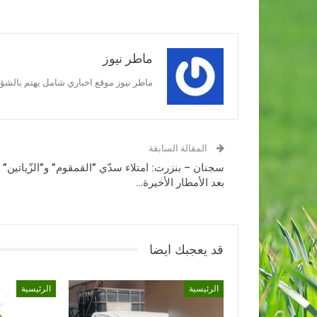
ماطر نيوز
ماطر نيوز موقع اخباري شامل يهتم بالشؤون
المقالة السابقة
سجنان – بنزرت: امتلاء سدّي ”القمقوم” و”الزّياتين”
بعد الأمطار الأخيرة…
قد يعجبك ايضا
الرئيسية
الرئيسية