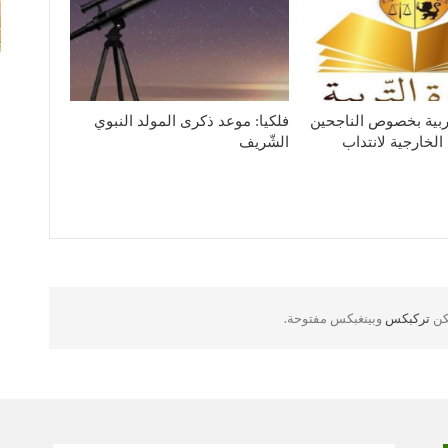
لتربية بخصوص الناجحين
فلكيا: موعد ذكرى المولد النبوي
الخارجية لانتداب
الشّريف
لكن
تركبكس
وبينغبكس مفتوحة.