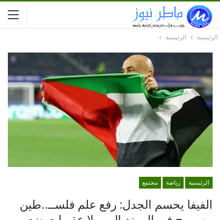
الرئيسية
الرئيسية
الرئيسية
رياضة
مجتمع
الفيفا يحسم الجدل: رفع علم فلســ..طين
مسموح في المونديال.. ولا عقوبات ضد