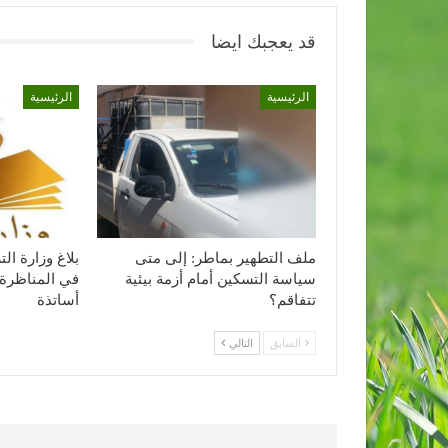
قد يعجبك ايضا
الرئيسية
الرئيسية
ملف التطهير بماطر: إلى متى
بلاغ وزارة ا
سياسة التسكين أمام أزمة بيئية
في المناظرة 
تتفاقم؟
أساتذة
السابق
التالي