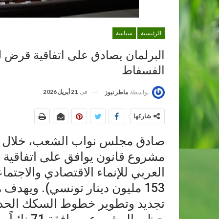
الرئيسية
سياسة
البرلمان يصادق على اتفاقية قرض ل
الفسفاط
في
21 أبريل 2026
بواسطة
ماطر نيوز
شاركها
صادق مجلس نواب الشعب، خلال جلس
مشروع قانون يوافق على اتفاقية
153 مليون دينار تونسي). ويهد
تجديد وتطوير خطوط السكك الحد