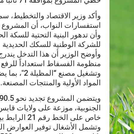
حظي المشروع بموافقة 71 نائباً مقابل رفض 5 واحتفاظ نائبين.
وأكد وزير الاقتصاد والتخطيط، سم
استفسارات النواب، أن المشروع 
وأن تدهور البنية التحتية للسكة الح
للشركة الوطنية للسكك الحديدية 
وأوضح الوزير أن هذا التدخل يندرج
منظومة الفسفاط استعداداً للرفع
وتشغيل مصنع 
المواد الأولية والمنتجات المصنعة.
الجنوبية، موزعة على ولايات قا
وتشمل الأشغال توفير العوارض الخ