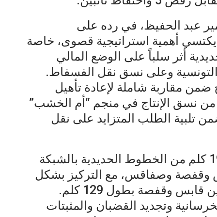
ير عبد الحفيظ، في رده على
يكتسي أهمية استراتيجية قصوى، خاصة
ديدية أثر سلباً على الوضع المالي
التونسية وعلى نسق نقل الفسفاط.
 ضمن مقاربة شاملة لإعادة تأهيل
 من نسق الإنتاج في منجم “أم الخشب”
“المظيلة 2″، بما يضمن تلبية الطلب المتزايد على نقل
ويتضمن المشروع تجديد نحو 190.5 كلم من الخطوط الحديدية بالشبكة
بس وقفصة وصفاقس، مع التركيز بشكل
خاص على الخط رقم 21 الرابط بين قابس وقفصة بطول 129 كلم.
رسانية وتجديد القضبان والمثبتات