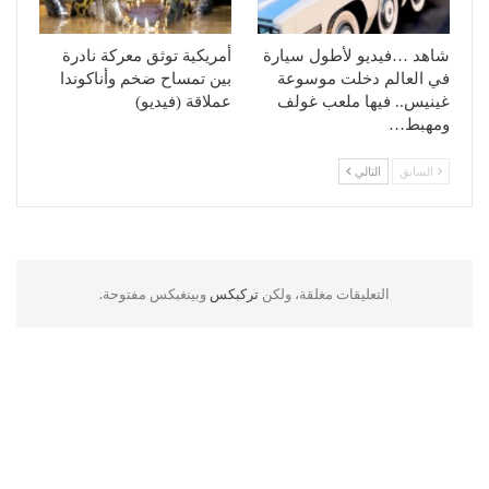
شاهد …فيديو لأطول سيارة
أمريكية توثق معركة نادرة
في العالم دخلت موسوعة
بين تمساح ضخم وأناكوندا
غينيس.. فيها ملعب غولف
عملاقة (فيديو)
ومهبط…
السابق
التالي
التعليقات مغلقة، ولكن
تركبكس
وبينغبكس مفتوحة.