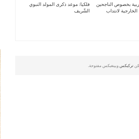
لتربية بخصوص الناجحين
فلكيا: موعد ذكرى المولد النبوي
الخارجية لانتداب
الشّريف
لكن
تركبكس
وبينغبكس مفتوحة.