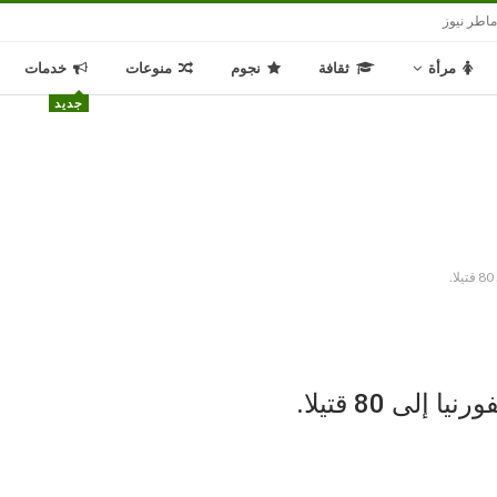
اطر نيوز
مرأة
ثقافة
نجوم
منوعات
خدمات
جديد
لى 80 قتيلا.