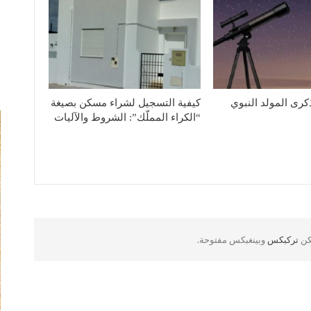
كرى المولد النبوي
كيفية التسجيل لشراء مسكن بصيغة
“الكراء المملّك”: الشروط والآليات
لكن
تركبكس
وبينغبكس مفتوحة.