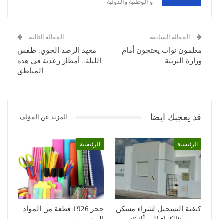
و الوطنية والدولية
المقالة السابقة
المقالة التالية
معلمون نواب يحتجون أمام
معهد الرصد الجوي: طقس
وزارة التربية
الليلة.. أمطار رعدية في هذه
المناطق
قد يعجبك ايضا
المزيد عن المؤلف
الرئيسية
الرئيسية
كيفية التسجيل لشراء مسكن
حجز 1926 قطعة من المواد
بصيغة “الكراء المملّك”:
المدرسية