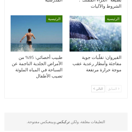
الشروط والآليات
الرئيسية
الرئيسية
القيروان: تقلّبات جوية
طبيب أخصائي: 95% من
مفاجئة وأمطار رعدية عقب
الأمراض الجلدية الناجمة عن
موجة حرارة مرتفعة
السباحة في المياه الملوثة
تصيب الأطفال
السابق
التالي
التعليقات مغلقة، ولكن
تركبكس
وبينغبكس مفتوحة.