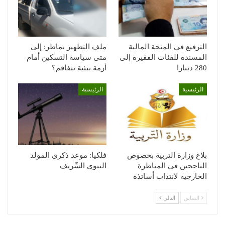
الترفيع في المنحة المالية
ملف التطهير بماطر: إلى
المسندة للفئات الفقيرة إلى
متى سياسة التسكين أمام
280 دينارا
أزمة بيئية تتفاقم؟
الرئيسية
الرئيسية
بلاغ وزارة التربية بخصوص
فلكيا: موعد ذكرى المولد
الناجحين في المناظرة
النبوي الشّريف
الخارجية لانتداب أساتذة
السابق
التالي