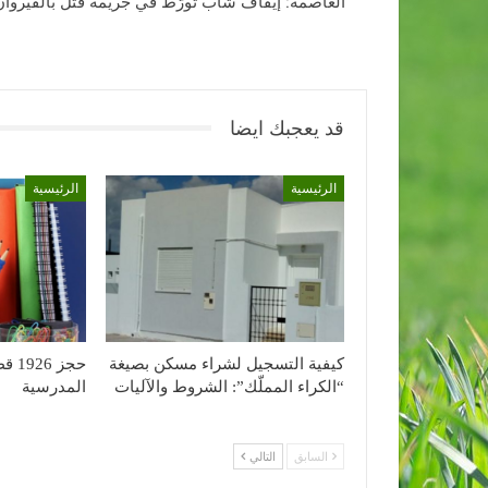
العاصمة: إيقاف شاب تورّط في جريمة قتل بالقيروان
قد يعجبك ايضا
الرئيسية
الرئيسية
كيفية التسجيل لشراء مسكن بصيغة
حجز 
“الكراء المملّك”: الشروط والآليات
المدرسية
السابق
التالي