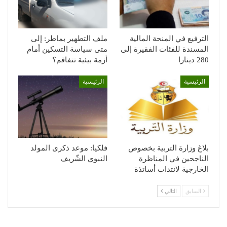
الترفيع في المنحة المالية
ملف التطهير بماطر: إلى
المسندة للفئات الفقيرة إلى
متى سياسة التسكين أمام
280 دينارا
أزمة بيئية تتفاقم؟
الرئيسية
الرئيسية
بلاغ وزارة التربية بخصوص
فلكيا: موعد ذكرى المولد
الناجحين في المناظرة
النبوي الشّريف
الخارجية لانتداب أساتذة
السابق
التالي