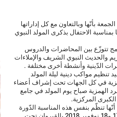
لجمعة بأنّها وبالتعاون مع كل إداراتها
12 برنامجا دينيا بمناسبة الاحتفال بذكرى المولد النبوي
إ
امج تتوزّع بين المحاضرات والدروس
م والحديث النبوي الشريف والإملاءات
مرات الدّينية وأنشطة أخرى مختلفة .
يد تنظيم مواكب دينية ليلة المولد
كزية في كل الجهات تحت إشراف أعضاء
د الهمزية صباح يوم المولد في جامع
الكبرى المركزية.
ّها تنظّم بنفس هذه المناسبة الدّورة
49 للنّدوة المولدية الدوليّة يومي 17 و18 نوفمبر 2018 بالقيروان تحت