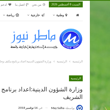
السبت 8 أغسطس 2026
من نحن
اتصل بنا
لدعم م
وطنية
خارجية
رياضة
الرئيسية
الرئيسية
وزارة الشؤون الدينية:اعداد برنامج مكثف وحا
الرئيسية
وزارة الشؤون الدينية:اعداد برنامج
الشريف
في
16 نوفمبر 2018
بواسطة
May Salha