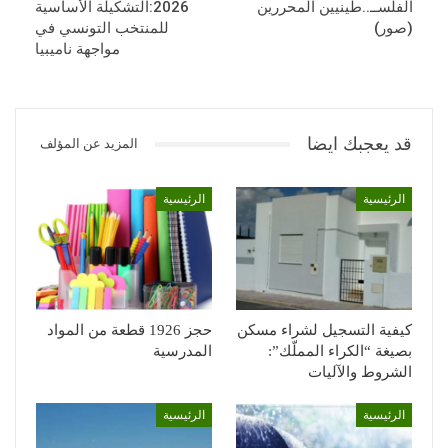
الفلســ..طينيين المحررين
2026:التشكيلة الأساسية
(صور)
للمنتخب التونسي في
مواجهة ناميبيا
قد يعجبك ايضا
المزيد عن المؤلف
الرئيسية
الرئيسية
كيفية التسجيل لشراء مسكن
حجز 1926 قطعة من المواد
بصيغة “الكراء المملّك”:
المدرسية
الشروط والآليات
الرئيسية
الرئيسية