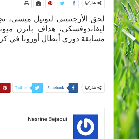
شاركها
لحق الأرجنتيني ليونيل ميسي، نج
ليفاندوفسكي، هداف بايرن ميون
مسابقة دوري أبطال أوروبا في كرة القدم برصيد
شاركها
Twitter
Facebook
Nesrine Bejaoui