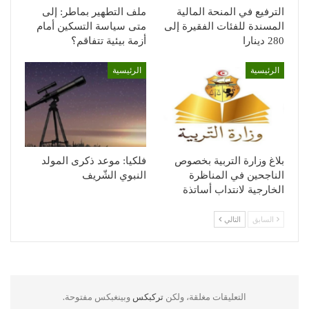
الترفيع في المنحة المالية
ملف التطهير بماطر: إلى
المسندة للفئات الفقيرة إلى
متى سياسة التسكين أمام
280 دينارا
أزمة بيئية تتفاقم؟
الرئيسية
الرئيسية
بلاغ وزارة التربية بخصوص
فلكيا: موعد ذكرى المولد
الناجحين في المناظرة
النبوي الشّريف
الخارجية لانتداب أساتذة
السابق
التالي
التعليقات مغلقة، ولكن
تركبكس
وبينغبكس مفتوحة.