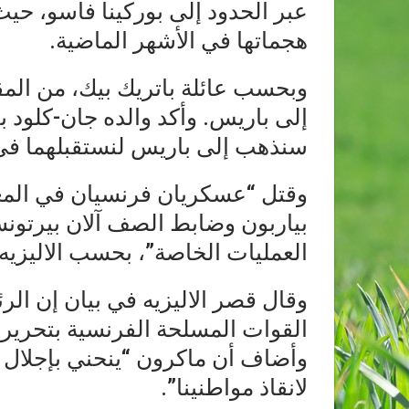
عبر الحدود إلى بوركينا فاسو، ح
هجماتها في الأشهر الماضية.
وبحسب عائلة باتريك بيك، من المق
إلى باريس. وأكد والده جان-كلود ب
سنذهب إلى باريس لنستقبلهما في 
وقتل “عسكريان فرنسيان في الم
بياربون وضابط الصف آلان بيرتونس
العمليات الخاصة”، بحسب الاليزيه.
وقال قصر الاليزيه في بيان إن الر
القوات المسلحة الفرنسية بتحرير 
وأضاف أن ماكرون “ينحني بإجلال أم
لانقاذ مواطنينا”.