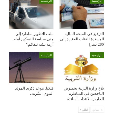
الرئيسية
الرئيسية
الترفيع في المنحة المالية
ملف التطهير بماطر: إلى
المسندة للفئات الفقيرة إلى
متى سياسة التسكين أمام
280 دينارا
أزمة بيئية تتفاقم؟
الرئيسية
الرئيسية
بلاغ وزارة التربية بخصوص
فلكيا: موعد ذكرى المولد
الناجحين في المناظرة
النبوي الشّريف
الخارجية لانتداب أساتذة
السابق
التالي