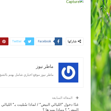
شاركها
Twitter
Facebook
ماطر نيوز
ماطر نيوز موقع اخباري شامل يهتم بالشؤون
المقالة السابقة
غدًا دخول “الليالي البيض” / لماذا سُمّيت بـ” الليالي
البيض” ؟ وماذا يميزها ؟