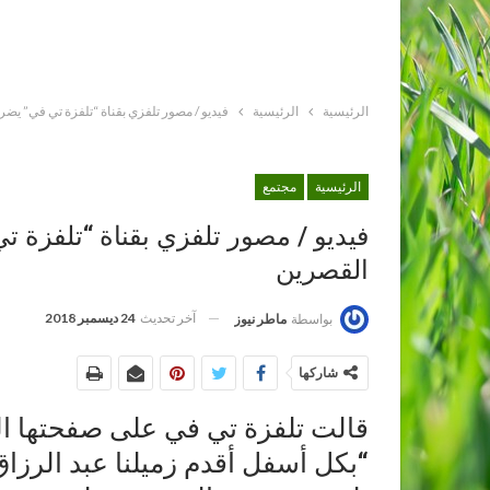
الرئيسية
الرئيسية
فيديو / مصور تلفزي بقناة “تلفزة تي في” يض
الرئيسية
مجتمع
فيديو / مصور تلفزي بقناة “تلفزة 
القصرين
آخر تحديث
24 ديسمبر 2018
بواسطة
ماطر نيوز
شاركها
قالت تلفزة تي في على صفحتها الر
“بكل أسفل أقدم زميلنا عبد الرزا