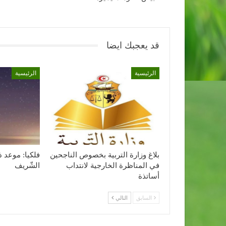
قد يعجبك ايضا
الرئيسية
الرئيسية
بلاغ وزارة التربية بخصوص الناجحين
فلكيا: موعد ذ
في المناظرة الخارجية لانتداب
الشّريف
أساتذة
السابق
التالي