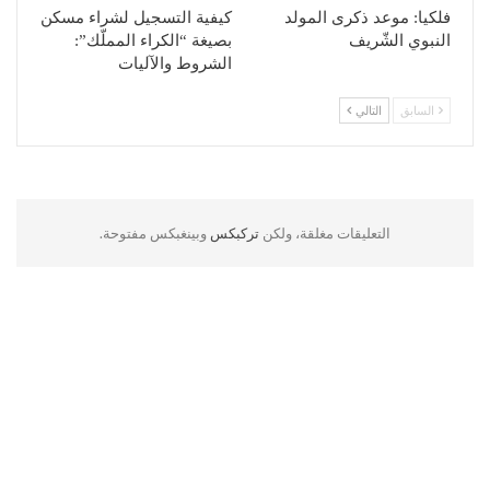
فلكيا: موعد ذكرى المولد
كيفية التسجيل لشراء مسكن
النبوي الشّريف
بصيغة “الكراء المملّك”:
الشروط والآليات
السابق
التالي
التعليقات مغلقة، ولكن
تركبكس
وبينغبكس مفتوحة.