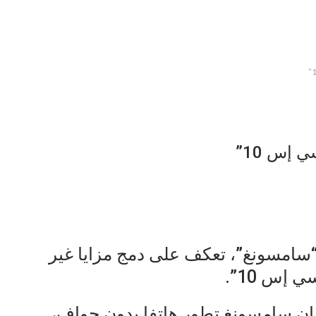
 إس 10”
سامسونغ”، تعكف على دمج مزايا غير
 إس 10”.
ن سامسونغ تطور هاتفا بدون حواف،