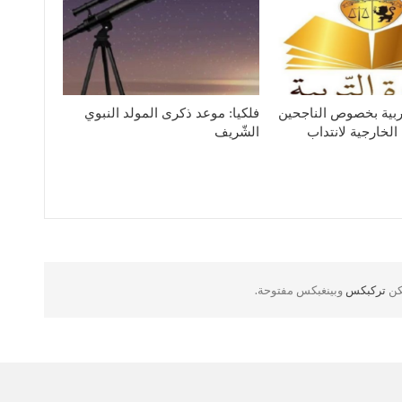
لتربية بخصوص الناجحين
فلكيا: موعد ذكرى المولد النبوي
الخارجية لانتداب
الشّريف
لكن
تركبكس
وبينغبكس مفتوحة.