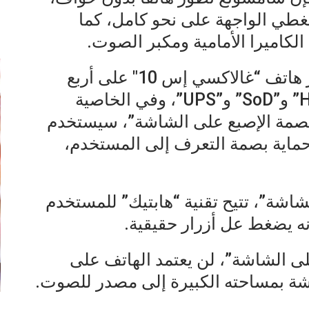
غطي الواجهة على نحو كامل، كما
إ
اميرا الأمامية ومكبر الصوت.
وتعتمد الشركة الجنوبية في تطوير هاتف “غالاكسي إس 10″ على أربع
تقنيات بارزة تعرفُ بـ”FoD” و”HoD” و”SoD” و”UPS”، وفي الخاصية
 “بصمة الإصبع على الشاشة”، سيستخدم
حماية بصمة التعرف إلى المستخدم،
شاشة”، تتيح تقنية “هابتيك” للمستخدم
ه يضغط عل أزرار حقيقية.
أو “الصوت على الشاشة”، لن يعتمد الهاتف على
 بمساحته الكبيرة إلى مصدر للصوت.