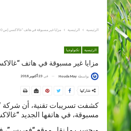
الرئيسية
الرئيسية
مزايا غير مسبوقة في هاتف “غالاكسي إس 10”
الرئيسية
تكنولوجيا
مزايا غير مسبوقة في هاتف “غالاكسي
في
23 أكتوبر 2018
بواسطة
Houda May
شاركها
كشفت تسريبات تقنية، أن شركة “
مسبوقة، في هاتفها الجديد “غالاكسي
وبحسب ما نقل موقع “فوربس”، فإ