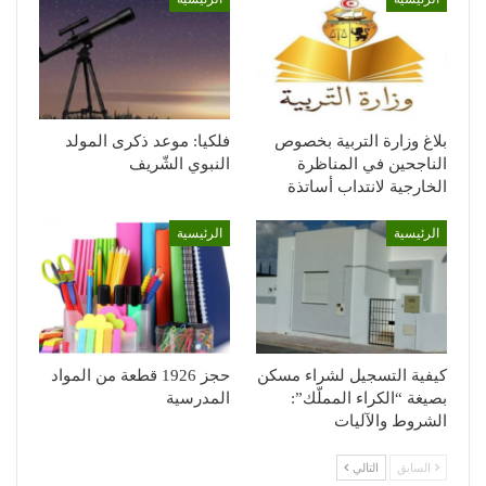
بلاغ وزارة التربية بخصوص
فلكيا: موعد ذكرى المولد
الناجحين في المناظرة
النبوي الشّريف
الخارجية لانتداب أساتذة
الرئيسية
الرئيسية
كيفية التسجيل لشراء مسكن
حجز 1926 قطعة من المواد
بصيغة “الكراء المملّك”:
المدرسية
الشروط والآليات
السابق
التالي