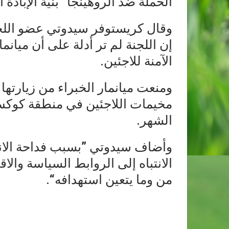
الحملة ضد الروهينجا ”بنية الإبادة 
وقال كريستوفر سيدوتي عضو اللج
إن اللجنة لم تر أدلة على أن ميانم
الآمنة للاجئين.
ومنعت ميانمار الخبراء من زيارتها
مخيمات اللاجئين في منطقة كوكس 
الشهر.
وأضاف سيدوتي ”بسبب فداحة الانت
الانتباه إلى الروابط السياسة والا
من وما يتعين استهدافه“.