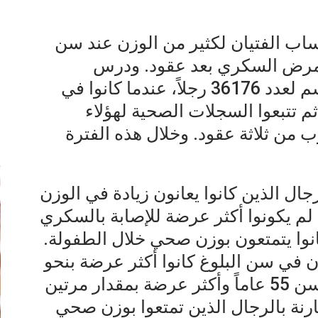
اب الفتيان لكثير من الوزن عند سن
 بمرض السكري بعد عقود. ودرس
الباحثون قياسات مؤشر كتلة الجسم لعدد 36176 رجلاً، عندما كانوا في
وعندما بلغوا 20 عاماً، ثم تتبعوا السجلات الصحية لهؤلاء
إ
 من ثلاثة عقود. وخلال هذه الفترة
جال الذين كانوا يعانون زيادة في الوزن
م يكونوا أكثر عرضة للإصابة بالسكري
كانوا يتمتعون بوزن صحي خلال الطفولة.
زن في سن البلوغ كانوا أكثر عرضة بنحو
أربع مرات للإصابة بالسكري قبل سن 55 عاماً وأكثر عرضة بمقدار مرتين
رنة بالرجال الذين تمتعوا بوزن صحي