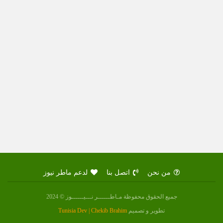
من نحن
اتصل بنا
لدعم ماطر نيوز
جميع الحقوق محفوظة مـاطــــــر نـــيــــــوز © 2024
تطوير و تصميم
Tunisia Dev | Chekib Brahim