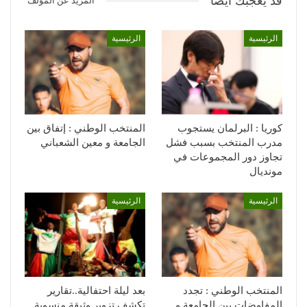
قد يعجبك ايضا
المزيد عن المؤلف
الرئيسية
الرئيسية
كوريا : البرلمان يستجوب
المنتخب الوطني : إتفاق بين
مدرب المنتخب بسبب فشل
الجامعة و معين الشعباني
تجاوز دور المجموعات في
مونديال
الرئيسية
الرئيسية
المنتخب الوطني : تجدد
بعد ليلة احتفالية..تقارير
المفاوضات بين الجامعة و
تكشف تزوير وثيقة منسوبة