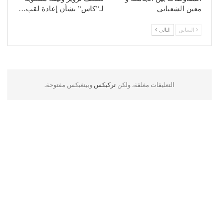
معين الشعباني
لـ”كاس” بشأن إعادة لقب…
السابق
التالي
التعليقات مغلقة، ولكن
تركبكس
وبينغبكس مفتوحة.