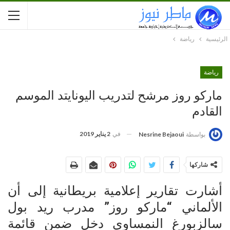
الرئيسية
رياضة
رياضة
ماركو روز مرشح لتدريب اليونايتد الموسم
القادم
في
2 يناير 2019
بواسطة
Nesrine Bejaoui
شاركها
أشارت تقارير إعلامية بريطانية إلى أن
الألماني “ماركو روز” مدرب ريد بول
سالزبورغ النمساوي دخل ضمن قائمة