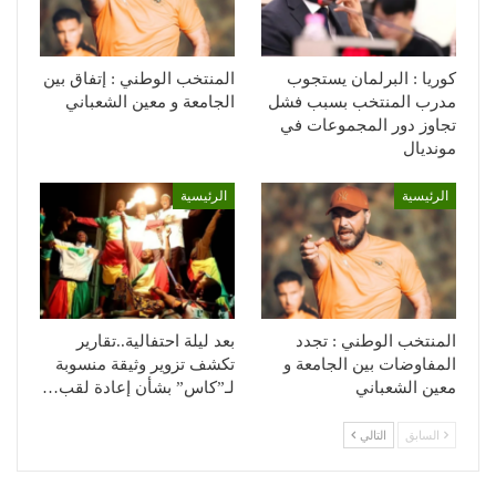
كوريا : البرلمان يستجوب
المنتخب الوطني : إتفاق بين
مدرب المنتخب بسبب فشل
الجامعة و معين الشعباني
تجاوز دور المجموعات في
مونديال
الرئيسية
الرئيسية
المنتخب الوطني : تجدد
بعد ليلة احتفالية..تقارير
المفاوضات بين الجامعة و
تكشف تزوير وثيقة منسوبة
معين الشعباني
لـ”كاس” بشأن إعادة لقب…
السابق
التالي