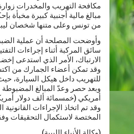
مكافحة التهريب والمخدرات زوارة
مبالغ مالية أجنبية كبيرة مخبأة بإ
من تونس وعلى متنها شخصان ليبي
وأوضحت المصلحة أن عملية الضب
سائق المركبة أثناء إجراءات التف
الارتباك، الأمر الذي استدعى إخضا
وقد تمكن أعضاء الجمارك من اكت
للتهريب داخل هيكل السيارة، حيث ع
أمريكي (خمسمائة ألف دولار أمريكي)/ 234,620 
وقد تم اتخاذ الإجراءات القانونية ا
المختصة لاستكمال التحقيقات وفقاً
(وكالة الأنباء الليبية)