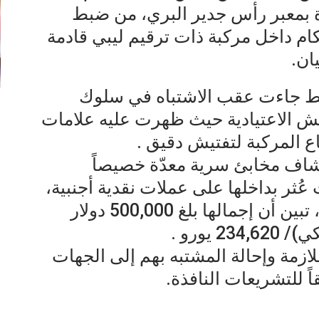
 بمعبر رأس جدير البري، من ضبط
حكام داخل مركبة ذات ترقيم ليبي قادمة
ان.
ط جاءت عقب الاشتباه في سلوك
تيش الاعتيادية حيث ظهرت عليه علامات
ع المركبة لتفتيش دقيق .
شاف مخابئ سرية معدّة خصيصاً
ُثر بداخلها على عملات نقدية أجنبية،
وبعد حصر وعدّ المبالغ المضبوطة ، تبين أن إجمالها بلغ 500,000 دولار
يورو .
للازمة وإحالة المشتبه بهم إلى الجهات
 للتشريعات النافذة.