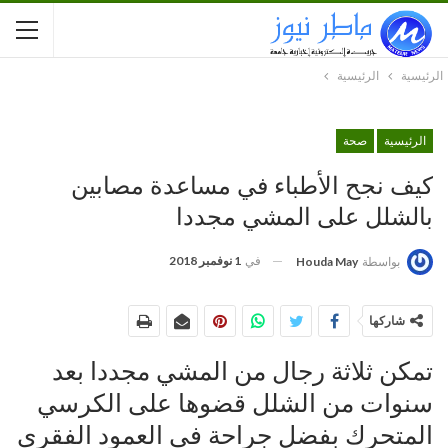
الرئيسية
الرئيسية
الرئيسية
صحة
كيف نجح الأطباء في مساعدة مصابين
بالشلل على المشي مجددا
في
1 نوفمبر 2018
بواسطة
Houda May
شاركها
تمكن ثلاثة رجال من المشي مجددا بعد
سنوات من الشلل قضوها على الكرسي
المتحرك بفضل جراحة في العمود الفقري