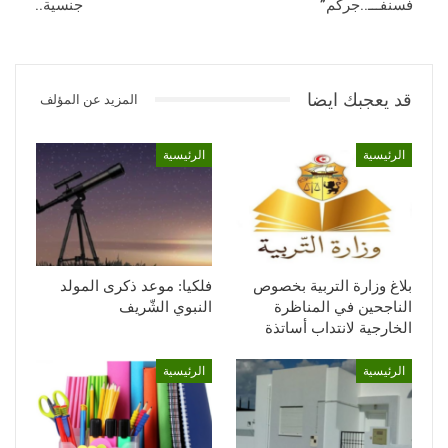
فسنفـــ..جركم”
جنسية..
قد يعجبك ايضا
المزيد عن المؤلف
الرئيسية
الرئيسية
بلاغ وزارة التربية بخصوص
فلكيا: موعد ذكرى المولد
الناجحين في المناظرة
النبوي الشّريف
الخارجية لانتداب أساتذة
الرئيسية
الرئيسية