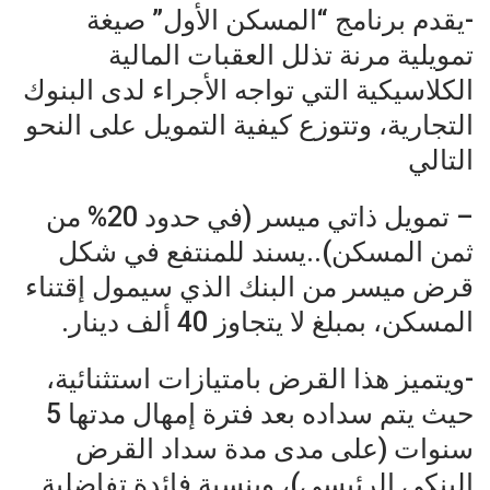
-يقدم برنامج “المسكن الأول” صيغة
تمويلية مرنة تذلل العقبات المالية
الكلاسيكية التي تواجه الأجراء لدى البنوك
التجارية، وتتوزع كيفية التمويل على النحو
التالي
– تمويل ذاتي ميسر (في حدود 20% من
ثمن المسكن)..يسند للمنتفع في شكل
قرض ميسر من البنك الذي سيمول إقتناء
المسكن، بمبلغ لا يتجاوز 40 ألف دينار.
-ويتميز هذا القرض بامتيازات استثنائية،
حيث يتم سداده بعد فترة إمهال مدتها 5
سنوات (على مدى مدة سداد القرض
البنكي الرئيسي)، وبنسبة فائدة تفاضلية